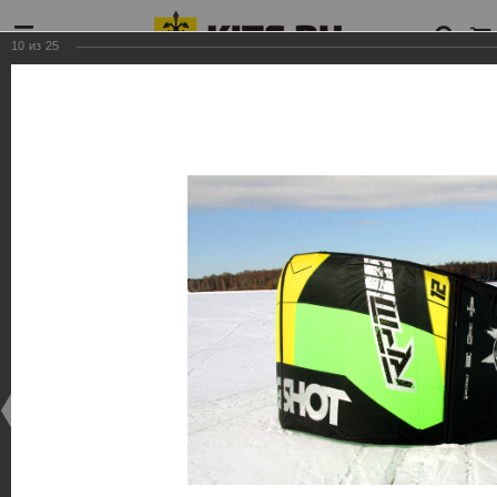
10
из
25
03/30/2016
ПИРОГОВКА 2016. РПМ.
АНДРЕЙ
Отчет здесь :
https://kite.ru/information_channel/reviews/8_pokolenie_slings