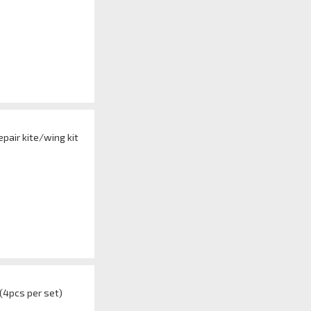
pair kite/wing kit
(4pcs per set)