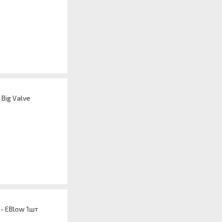
Big Valve
 - EBlow 1шт