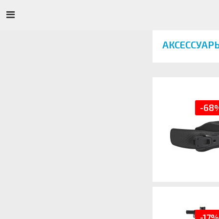
АКСЕССУАР
-68
-17%